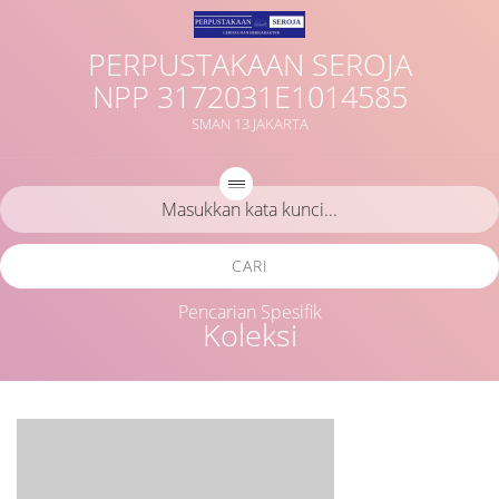
PERPUSTAKAAN SEROJA
NPP 3172031E1014585
SMAN 13 JAKARTA
CARI
Pencarian Spesifik
Koleksi