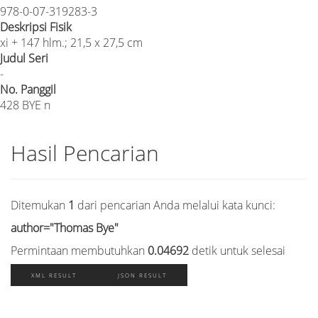
978-0-07-319283-3
Deskripsi Fisik
xi + 147 hlm.; 21,5 x 27,5 cm
Judul Seri
-
No. Panggil
428 BYE n
Hasil Pencarian
Ditemukan
1
dari pencarian Anda melalui kata kunci:
author="Thomas Bye"
Permintaan membutuhkan
0.04692
detik untuk selesai
XML RESULT
JSON RESULT