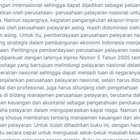
gan internasional sehingga dapat dijadikan sebagai pelua
atkan oleh perusahaan- perusahaan pelayaran nasional u
a. Namun sayangnya, kegiatan pengangkutan ekspor-impor 
si oleh perusahaan pelayaran asing. masih didominasi ole
n asing. Untuk itu, pemberdayaan perusahaan pelayaran na
ang strategis dalam pembangunan ekonomi Indonesia menja
aan. Pentingnya pemberdayaan perusahaan pelayaran nasio
 diperkuat dengan lahirnya Inpres Nomor 5 Tahun 2005 te
otage yang bertujuan melindungi pelayaran nasional dal
erairan nasional sehingga dapat menjadi tuan di negaranya 
njalankan perusahaan pelayaran nasional, selain harus di
al dan profesional, juga harus ditunjang oleh pengetahua
s di bidang manajemen perusahaan pelayaran, terutama da
en keuangan dan akuntansi sebagai pengetahuan pendukun
aha pelayaran dalam mengoperasikan kapal niaga. Namun 
ng khusus membahas tentang manajemen keuangan dan aku
an pelayaran. Untuk itulah dihadirkan buku ini, dengan ha
u secara cepat untuk menguasai seluk-beluk masalah keua