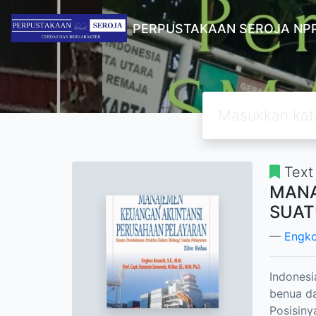
PERPUSTAKAAN SEROJA NPP
Text
MANA
SUAT
Engko
Indonesi
benua da
Posisiny