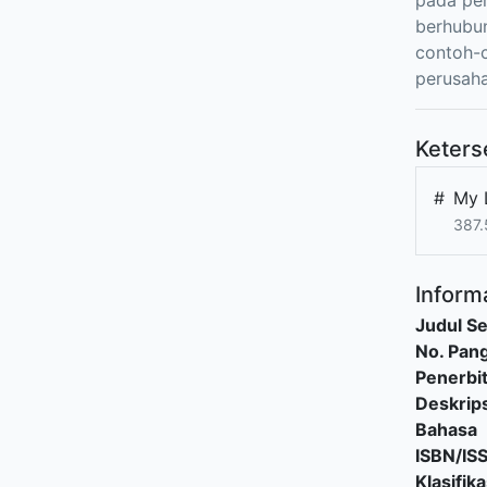
pada per
berhubu
contoh-c
perusaha
Keters
#
My 
387.
Informa
Judul Se
No. Pang
Penerbi
Deskrips
Bahasa
ISBN/IS
Klasifika