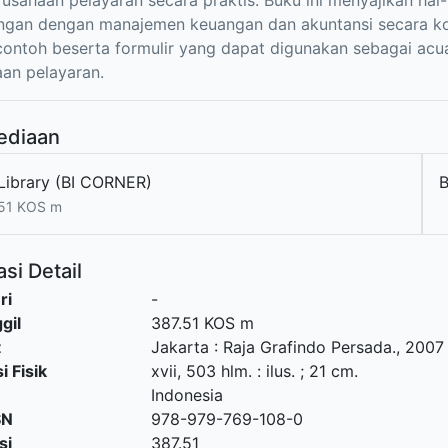
usahaan pelayaran secara praktis. Buku ini menyajikan hal
ngan dengan manajemen keuangan dan akuntansi secara k
ontoh beserta formulir yang dapat digunakan sebagai acu
an pelayaran.
ediaan
Library (BI CORNER)
51 KOS m
si Detail
ri
-
gil
387.51 KOS m
t
Jakarta
:
Raja Grafindo Persada
.,
2007
i Fisik
xvii, 503 hlm. : ilus. ; 21 cm.
Indonesia
SN
978-979-769-108-0
si
387.51