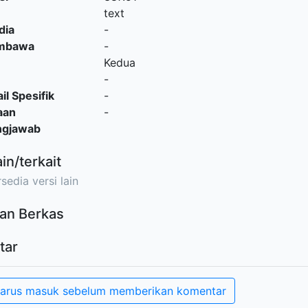
text
dia
-
embawa
-
Kedua
-
il Spesifik
-
aan
-
ngjawab
ain/terkait
sedia versi lain
an Berkas
tar
arus masuk sebelum memberikan komentar