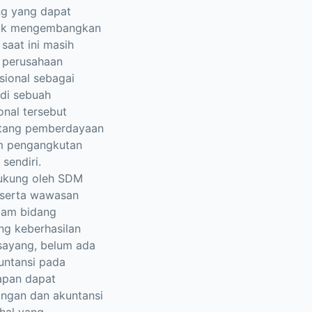
ng yang dapat
ntuk mengembangkan
saat ini masih
h perusahaan
sional sebagai
di sebuah
nal tersebut
ntang pemberdayaan
am pengangkutan
sendiri.
dukung oleh SDM
n serta wawasan
lam bidang
g keberhasilan
sayang, belum ada
ntansi pada
rapan dapat
ngan dan akuntansi