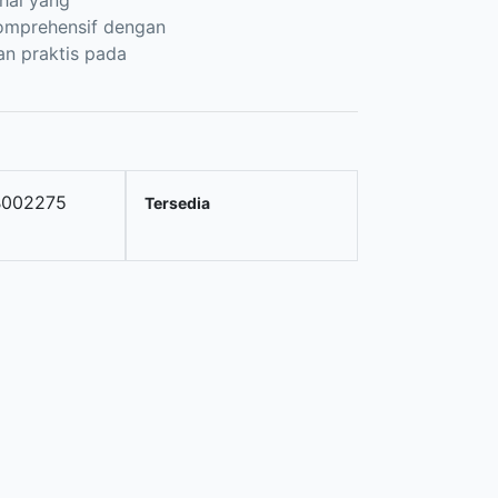
-hal yang
omprehensif dengan
an praktis pada
B002275
Tersedia