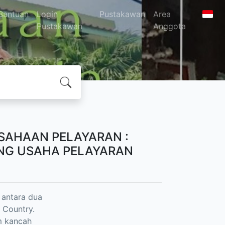
Bantuan
Login
Pustakawan
Area
Pustakawan
Anggota
AHAAN PELAYARAN :
ANG USAHA PELAYARAN
 antara dua
 Country.
m kancah