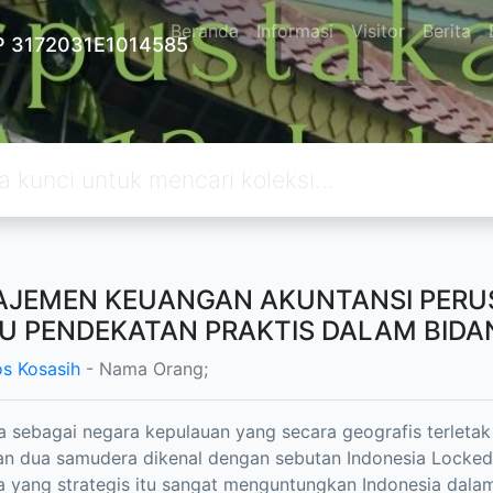
Beranda
Informasi
Visitor
Berita
 3172031E1014585
JEMEN KEUANGAN AKUNTANSI PERUS
U PENDEKATAN PRAKTIS DALAM BID
s Kosasih
- Nama Orang;
a sebagai negara kepulauan yang secara geografis terletak
n dua samudera dikenal dengan sebutan Indonesia Locked
a yang strategis itu sangat menguntungkan Indonesia dala