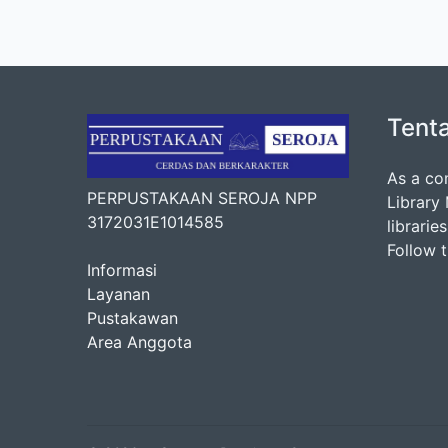
Tent
As a co
PERPUSTAKAAN SEROJA NPP
Library
3172031E1014585
librarie
Follow 
Informasi
Layanan
Pustakawan
Area Anggota