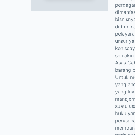
perdagan
dimanfa
bisnisny
didomina
pelayara
unsur y
keniscay
semakin
Asas Cab
barang p
Untuk me
yang and
yang lua
manajem
suatu us
buku ya
perusaha
membant