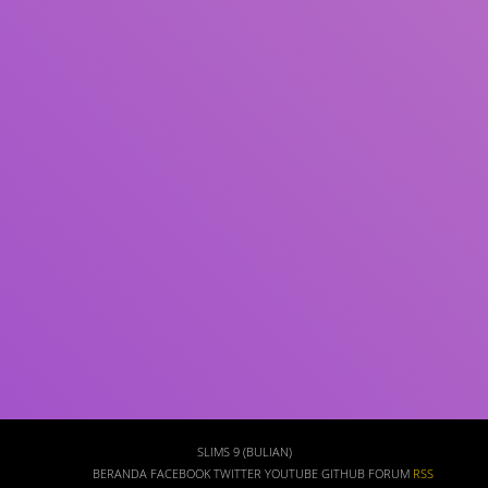
Subjek
ISBN/ISSN
Tipe Koleksi
Lokasi
GMD
Cari
SLIMS 9 (BULIAN)
BERANDA
FACEBOOK
TWITTER
YOUTUBE
GITHUB
FORUM
RSS