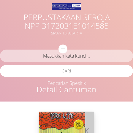
PERPUSTAKAAN SEROJA
NPP 3172031E1014585
SMAN 13 JAKARTA
CARI
Pencarian Spesifik
Detail Cantuman