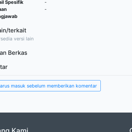
il Spesifik
-
aan
-
ngjawab
ain/terkait
sedia versi lain
an Berkas
tar
arus masuk sebelum memberikan komentar
ang Kami