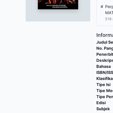
#
Per
MAT
519.
Informa
Judul Se
No. Pang
Penerbi
Deskrips
Bahasa
ISBN/IS
Klasifika
Tipe Isi
Tipe Me
Tipe P
Edisi
Subjek