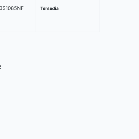
13S1085NF
Tersedia
2