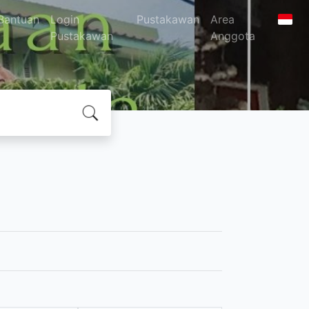
Bantuan
Login
Pustakawan
Area
Pustakawan
Anggota