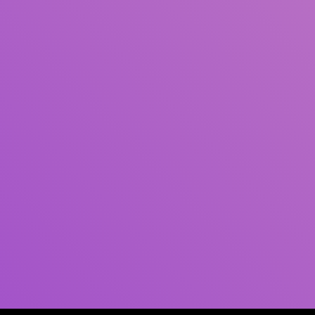
Pengarang
Subjek
ISBN/ISSN
Tipe Koleksi
Lokasi
GMD
Cari