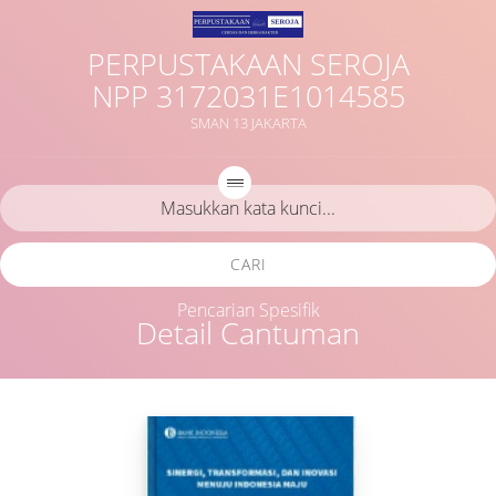
PERPUSTAKAAN SEROJA
NPP 3172031E1014585
SMAN 13 JAKARTA
CARI
Pencarian Spesifik
Detail Cantuman