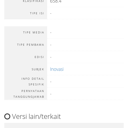
658.4
KLASIFIKASI
-
TIPE ISI
-
TIPE MEDIA
-
TIPE PEMBAWA
-
EDISI
Inovasi
SUBJEK
INFO DETAIL
-
SPESIFIK
PERNYATAAN
-
TANGGUNGJAWAB
Versi lain/terkait