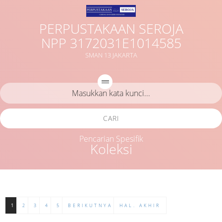
PERPUSTAKAAN SEROJA
NPP 3172031E1014585
SMAN 13 JAKARTA
CARI
Pencarian Spesifik
Koleksi
1
2
3
4
5
BERIKUTNYA
HAL. AKHIR