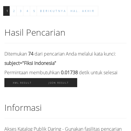
1
2
3
4
5
BERIKUTNYA
HAL. AKHIR
Hasil Pencarian
Ditemukan
74
dari pencarian Anda melalui kata kunci:
subject="Fiksi Indonesia"
Permintaan membutuhkan
0.01738
detik untuk selesai
XML RESULT
JSON RESULT
Informasi
Akses Katalog Publik Daring - Gunakan fasilitas pencarian