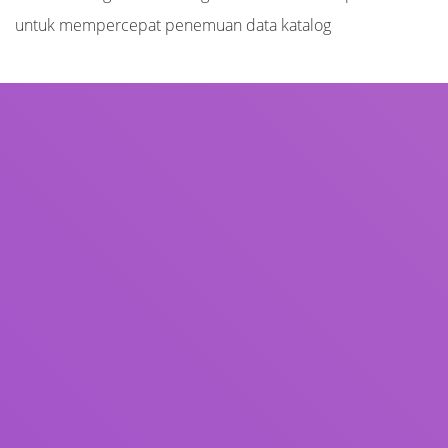
untuk mempercepat penemuan data katalog
Judul
Pengarang
Subjek
ISBN/ISSN
Tipe Koleksi
Lokasi