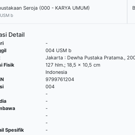
pustakaan Seroja (000 - KARYA UMUM)
 USM b
si Detail
ri
-
gil
004 USM b
t
Jakarta
:
Dewha Pustaka Pratama
.,
20
i Fisik
127 hlm.; 18,5 x 10,5 cm
Indonesia
SN
9799761204
si
004
-
dia
-
embawa
-
-
-
il Spesifik
-