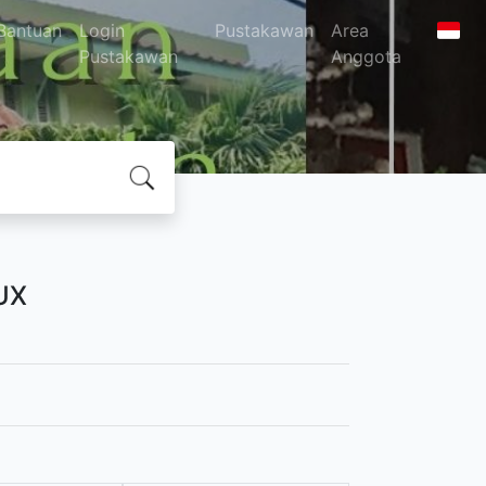
Bantuan
Login
Pustakawan
Area
Pustakawan
Anggota
UX