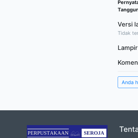
Pernyat
Tanggu
Versi l
Tidak ter
Lampir
Komen
Anda h
Tent