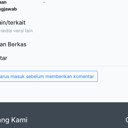
aan
-
ngjawab
ain/terkait
sedia versi lain
an Berkas
tar
arus masuk sebelum memberikan komentar
ang Kami