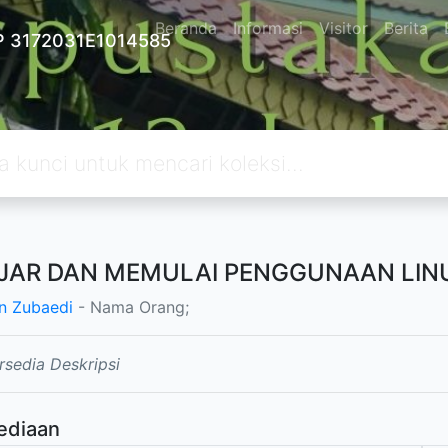
Beranda
Informasi
Visitor
Berita
 3172031E1014585
JAR DAN MEMULAI PENGGUNAAN LIN
n Zubaedi
- Nama Orang;
rsedia Deskripsi
ediaan