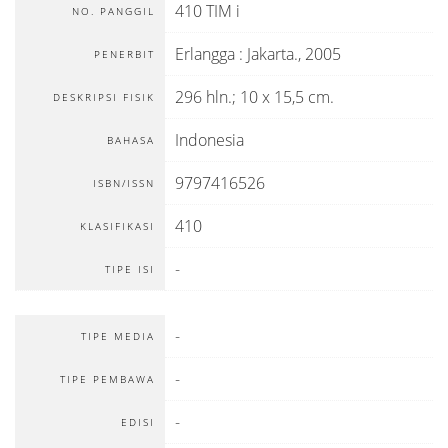
410 TIM i
NO. PANGGIL
Erlangga
:
Jakarta
.,
2005
PENERBIT
296 hln.; 10 x 15,5 cm.
DESKRIPSI FISIK
Indonesia
BAHASA
9797416526
ISBN/ISSN
410
KLASIFIKASI
-
TIPE ISI
-
TIPE MEDIA
-
TIPE PEMBAWA
-
EDISI