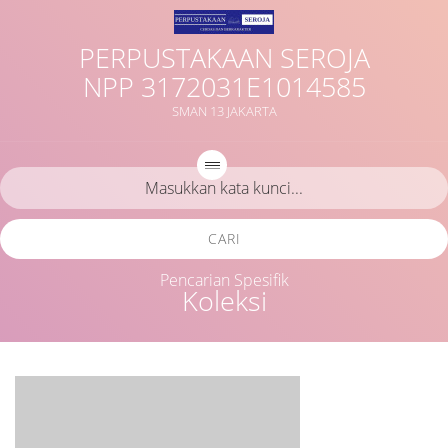
PERPUSTAKAAN SEROJA
NPP 3172031E1014585
SMAN 13 JAKARTA
CARI
Pencarian Spesifik
Koleksi