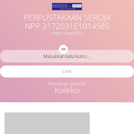
PERPUSTAKAAN SEROJA
NPP 3172031E1014585
SMAN 13 JAKARTA
CARI
Pencarian Spesifik
Koleksi