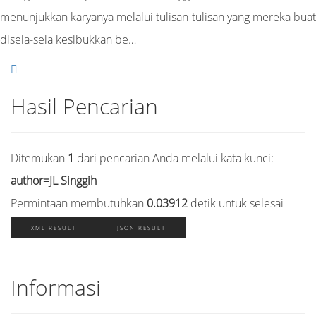
menunjukkan karyanya melalui tulisan-tulisan yang mereka buat
disela-sela kesibukkan be…
Hasil Pencarian
Ditemukan
1
dari pencarian Anda melalui kata kunci:
author=JL Singgih
Permintaan membutuhkan
0.03912
detik untuk selesai
XML RESULT
JSON RESULT
Informasi