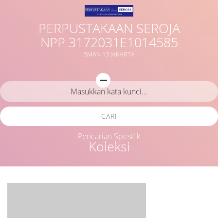
PERPUSTAKAAN SEROJA
NPP 3172031E1014585
SMAN 13 JAKARTA
CARI
Pencarian Spesifik
Koleksi