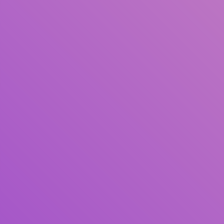
Judul
Pengarang
Subjek
ISBN/ISSN
Tipe Koleksi
Lokasi
GMD