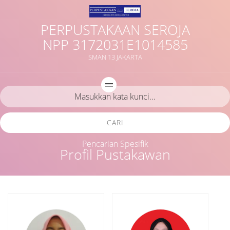
PERPUSTAKAAN SEROJA
NPP 3172031E1014585
SMAN 13 JAKARTA
CARI
Pencarian Spesifik
Profil Pustakawan